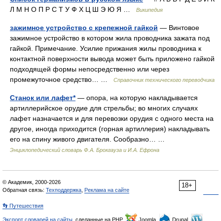
Л М Н О П Р С Т У Ф Х Ц Ш Э Ю Я …
Википедия
зажимное устройство с крепежной гайкой
— Винтовое
зажимное устройство в котором жила проводника зажата под
гайкой. Примечание. Усилие прижания жилы проводника к
контактной поверхности вывода может быть приложено гайкой
подходящей формы непосредственно или через
промежуточное средство… …
Справочник технического переводчика
Станок или лафет*
— опора, на которую накладывается
артиллерийское орудие для стрельбы; во многих случаях
лафет назначается и для перевозки орудия с одного места на
другое, иногда приходится (горная артиллерия) накладывать
его на спину живого двигателя. Сообразно… …
Энциклопедический словарь Ф.А. Брокгауза и И.А. Ефрона
© Академик, 2000-2026
18+
Обратная связь:
Техподдержка
,
Реклама на сайте
👣 Путешествия
Экспорт словарей на сайты
, сделанные на PHP,
Joomla,
Drupal,